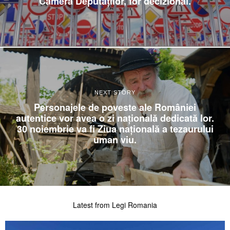
Camera Deputaților, for decizional.
NEXT STORY
Personajele de poveste ale României
autentice vor avea o zi națională dedicată lor.
30 noiembrie va fi Ziua națională a tezaurului
uman viu.
Latest from Legi Romania