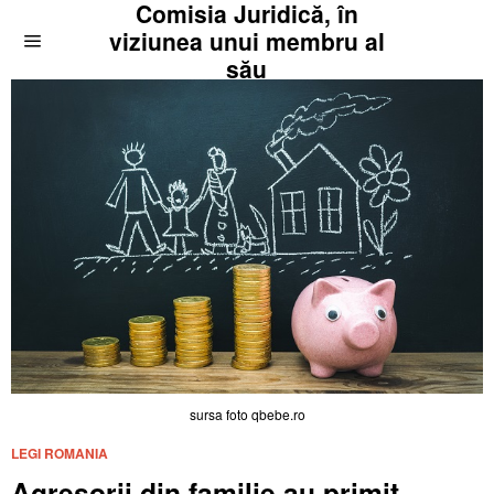
Comisia Juridică, în
viziunea unui membru al
său
sursa foto qbebe.ro
LEGI ROMANIA
Agresorii din familie au primit