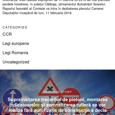
perdele forestiere, în județul Călărași, aliniamentul Autostrăzii Soarelui.
Raportul favorabil al Comisiei va intra în dezbaterea plenului Camerei
Deputaților începând de luni, 11 februarie 2019.
CATEGORIES
CCR
Legi europene
Legi Romania
Uncategorized
PREVIOUS STORY
Supraînălțarea trecerilor de pietoni, montarea
indicatoarelor și semnalizarea rutieră se vor
realiza fără autorizație de construcție a decis