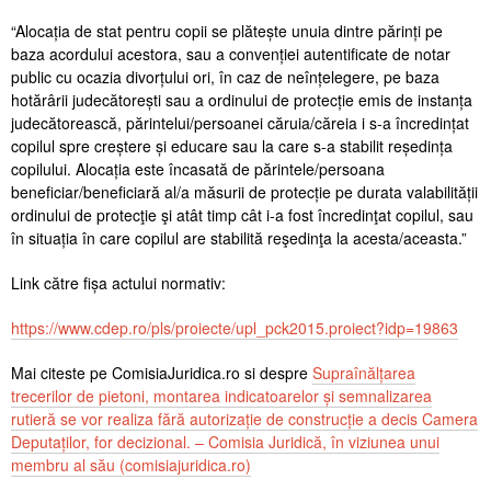
“Alocația de stat pentru copii se plătește unuia dintre părinți pe
baza acordului acestora, sau a convenției autentificate de notar
public cu ocazia divorțului ori, în caz de neînțelegere, pe baza
hotărârii judecătorești sau a ordinului de protecție emis de instanța
judecătorească, părintelui/persoanei căruia/căreia i s-a încredințat
copilul spre creștere și educare sau la care s-a stabilit reședința
copilului. Alocația este încasată de părintele/persoana
beneficiar/beneficiară al/a măsurii de protecție pe durata valabilității
ordinului de protecţie şi atât timp cât i-a fost încredinţat copilul, sau
în situația în care copilul are stabilită reşedinţa la acesta/aceasta.”
Link către fișa actului normativ:
https://www.cdep.ro/pls/proiecte/upl_pck2015.proiect?idp=19863
Mai citeste pe ComisiaJuridica.ro si despre
Supraînălțarea
trecerilor de pietoni, montarea indicatoarelor și semnalizarea
rutieră se vor realiza fără autorizație de construcție a decis Camera
Deputaților, for decizional. – Comisia Juridică, în viziunea unui
membru al său (comisiajuridica.ro)