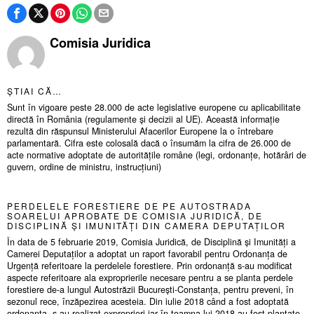
Comisia Juridica
ȘTIAI CĂ…
Sunt în vigoare peste 28.000 de acte legislative europene cu aplicabilitate
directă în România (regulamente și decizii al UE). Această informație
rezultă din răspunsul Ministerului Afacerilor Europene la o întrebare
parlamentară. Cifra este colosală dacă o însumăm la cifra de 26.000 de
acte normative adoptate de autoritățile române (legi, ordonanțe, hotărâri de
guvern, ordine de ministru, instrucțiuni)
PERDELELE FORESTIERE DE PE AUTOSTRADA
SOARELUI APROBATE DE COMISIA JURIDICĂ, DE
DISCIPLINĂ ȘI IMUNITĂȚI DIN CAMERA DEPUTAȚILOR
În data de 5 februarie 2019, Comisia Juridică, de Disciplină și Imunități a
Camerei Deputaților a adoptat un raport favorabil pentru Ordonanța de
Urgență referitoare la perdelele forestiere. Prin ordonanță s-au modificat
aspecte referitoare ala exproprierile necesare pentru a se planta perdele
forestiere de-a lungul Autostrăzii București-Constanța, pentru preveni, în
sezonul rece, înzăpezirea acesteia. Din iulie 2018 când a fost adoptată
ordonanța, s-au realizat exproprieri iar în toamna lui 2018 au fost plantate