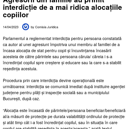
interdicție de a mai ridica alocațiile
copiilor
14/04/2023
by
Comisia Juridica
Parlamentul a reglementat interdicția pentru persoana constatată
ca autor al unei agresiuni împotriva unui membru al familiei de a
încasa alocația de stat pentru copii și încuviințarea încasării
acesteia de către părintele sau persoana căruia/ căreia i s-a
încredințat copilul spre creștere și educare sau la care s-a stabilit
reședința acestuia.
Procedura prin care interdicția devine operațională este
următoarea: interdicția se comunică imediat după instituire agenției
județene pentru plăți și inspecție socială sau a municipiului
București, după caz.
“Alocația este încasată de părintele/persoana beneficiar/beneficiară
al/a măsurii de protecție pe durata valabilității ordinului de protecție
și atât timp cât i-a fost încredințat copilul, sau în situația în care
copilul are stabilită reședința la acesta/aceasta.” arată textul