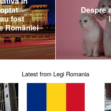
lativă în
doptat
Despre a
au fost
le României
Latest from Legi Romania