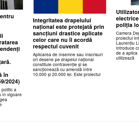
Utilizato
pentru
electric
Integritatea drapelului
poliția l
național este protejată prin
sancțiuni drastice aplicate
Camera Depu
ii
proiectul in
celor care nu îi acordă
tratarea
Laurențiu L
respectul cuvenit
endenți
introduce co
de a aplica
Aplicarea de însemne sau înscrisuri
utilizează
ori desene pe drapelul național
țară.
constituie contravenție și se
sancționează cu amendă între
ă în
10.000 și 20.000 lei. Este proiectul
59/2024)
politic a
a în vigoare
egea
e