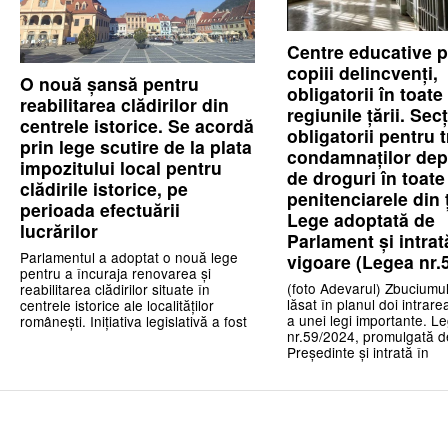
Centre educative 
copiii delincvenți,
O nouă șansă pentru
obligatorii în toate
reabilitarea clădirilor din
regiunile țării. Secț
centrele istorice. Se acordă
obligatorii pentru 
prin lege scutire de la plata
condamnaților dep
impozitului local pentru
de droguri în toate
clădirile istorice, pe
penitenciarele din 
perioada efectuării
Lege adoptată de
lucrărilor
Parlament și intrat
Parlamentul a adoptat o nouă lege
vigoare (Legea nr.
pentru a încuraja renovarea și
(foto Adevarul) Zbuciumul 
reabilitarea clădirilor situate în
lăsat în planul doi intrare
centrele istorice ale localităților
a unei legi importante. L
românești. Inițiativa legislativă a fost
nr.59/2024, promulgată d
Președinte și intrată în