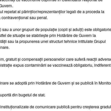
 Guvern.
l repetat al părinților/reprezentanților legali de a proceda la
ă contravențional sau penal.
i) sau a unor grupuri de populație (copii și adulți) este obligatorie
tfel de situație se stabilește prin Hotărâre de Guvern la
ii sau la propunerea unei structuri tehnice intitulate Grupul
inare.
im, gratuit și compensații persoanelor care suferă reacții advers
istrație expus contaminării se vaccinează obligatoriu, indiferent
inare se adoptă prin Hotărâre de Guvern și se publică în Monito
suportă din bugetul de stat.
 instituționalizate de comunicare publică pentru creșterea gradu