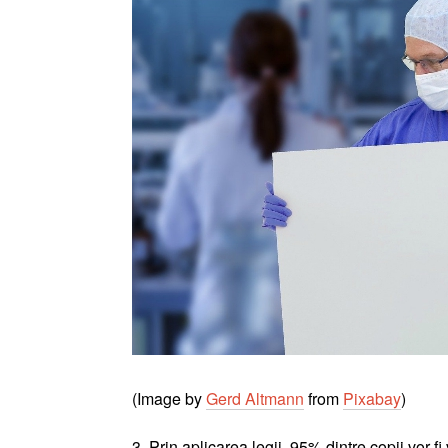
(Image by
Gerd Altmann
from
Pixabay
)
3. Prin aplicarea legii, 95% dintre copii vor 