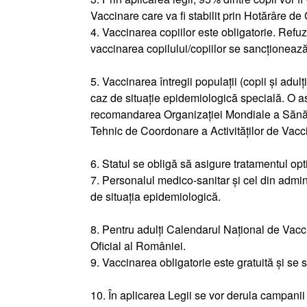
Vaccinare care va fi stabilit prin Hotărâre de
4. Vaccinarea copiilor este obligatorie. Refuzu
vaccinarea copilului/copiilor se sancționeaz
5. Vaccinarea întregii populații (copii și adulț
caz de situație epidemiologică specială. O as
recomandarea Organizației Mondiale a Sănătăț
Tehnic de Coordonare a Activităților de Vacc
6. Statul se obligă să asigure tratamentul opt
7. Personalul medico-sanitar și cel din admin
de situația epidemiologică.
8. Pentru adulți Calendarul Național de Vacc
Oficial al României.
9. Vaccinarea obligatorie este gratuită și se 
10. În aplicarea Legii se vor derula campanii