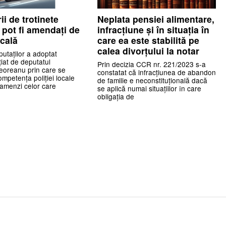
rii de trotinete
Neplata pensiei alimentare,
e pot fi amendați de
infracțiune și în situația în
ocală
care ea este stabilită pe
calea divorțului la notar
taților a adoptat
ițiat de deputatul
Prin decizia CCR nr. 221/2023 s-a
eoreanu prin care se
constatat că infracțiunea de abandon
mpetența poliției locale
de familie e neconstituțională dacă
 amenzi celor care
se aplică numai situațiilor în care
obligația de