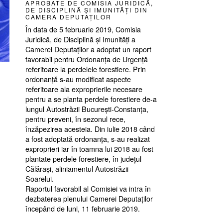
APROBATE DE COMISIA JURIDICĂ,
DE DISCIPLINĂ ȘI IMUNITĂȚI DIN
CAMERA DEPUTAȚILOR
În data de 5 februarie 2019, Comisia
Juridică, de Disciplină și Imunități a
Camerei Deputaților a adoptat un raport
favorabil pentru Ordonanța de Urgență
referitoare la perdelele forestiere. Prin
ordonanță s-au modificat aspecte
referitoare ala exproprierile necesare
pentru a se planta perdele forestiere de-a
lungul Autostrăzii București-Constanța,
pentru preveni, în sezonul rece,
înzăpezirea acesteia. Din iulie 2018 când
a fost adoptată ordonanța, s-au realizat
exproprieri iar în toamna lui 2018 au fost
plantate perdele forestiere, în județul
Călărași, aliniamentul Autostrăzii
Soarelui.
Raportul favorabil al Comisiei va intra în
dezbaterea plenului Camerei Deputaților
începând de luni, 11 februarie 2019.