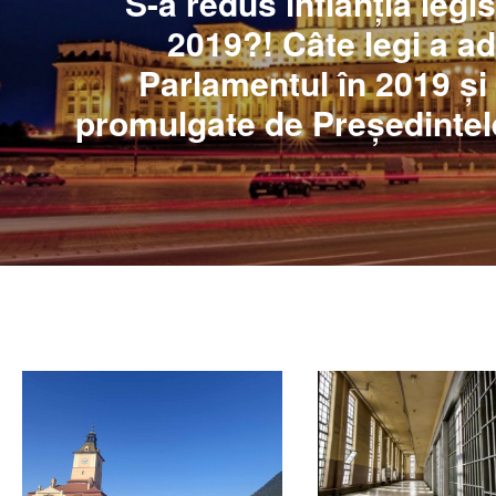
S-a redus inflanția legis
2019?! Câte legi a a
Parlamentul în 2019 și 
promulgate de Președinte