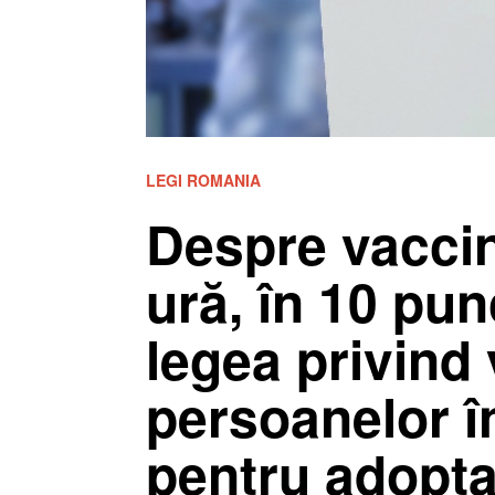
LEGI ROMANIA
Despre vaccina
ură, în 10 pu
legea privind
persoanelor î
pentru adopt