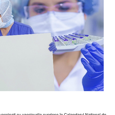
fi vaccinați cu vaccinurile cuprinse în Calendarul Național de