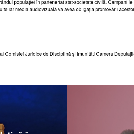
rândul populației în parteneriat stat-societate civilă. Campaniile
tuite iar media audiovizuală va avea obligația promovării acesto
 Comisiei Juridice de Disciplină și Imunități Camera Deputațil