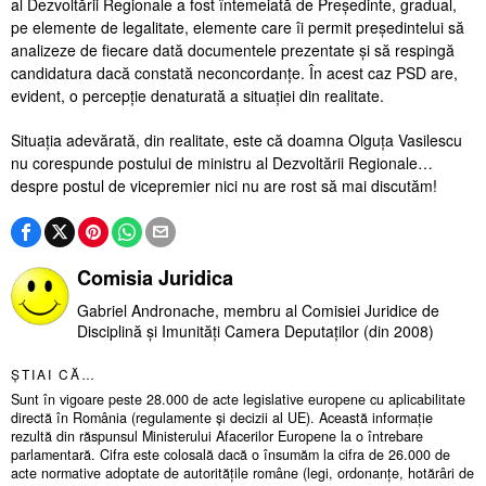
al Dezvoltării Regionale a fost întemeiată de Președinte, gradual,
pe elemente de legalitate, elemente care îi permit președintelui să
analizeze de fiecare dată documentele prezentate și să respingă
candidatura dacă constată neconcordanțe. În acest caz PSD are,
evident, o percepție denaturată a situației din realitate.
Situația adevărată, din realitate, este că doamna Olguța Vasilescu
nu corespunde postului de ministru al Dezvoltării Regionale…
despre postul de vicepremier nici nu are rost să mai discutăm!
Comisia Juridica
Gabriel Andronache, membru al Comisiei Juridice de
Disciplină și Imunități Camera Deputaților (din 2008)
ȘTIAI CĂ…
Sunt în vigoare peste 28.000 de acte legislative europene cu aplicabilitate
directă în România (regulamente și decizii al UE). Această informație
rezultă din răspunsul Ministerului Afacerilor Europene la o întrebare
parlamentară. Cifra este colosală dacă o însumăm la cifra de 26.000 de
acte normative adoptate de autoritățile române (legi, ordonanțe, hotărâri de