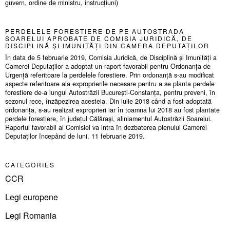
guvern, ordine de ministru, instrucțiuni)
PERDELELE FORESTIERE DE PE AUTOSTRADA
SOARELUI APROBATE DE COMISIA JURIDICĂ, DE
DISCIPLINĂ ȘI IMUNITĂȚI DIN CAMERA DEPUTAȚILOR
În data de 5 februarie 2019, Comisia Juridică, de Disciplină și Imunități a
Camerei Deputaților a adoptat un raport favorabil pentru Ordonanța de
Urgență referitoare la perdelele forestiere. Prin ordonanță s-au modificat
aspecte referitoare ala exproprierile necesare pentru a se planta perdele
forestiere de-a lungul Autostrăzii București-Constanța, pentru preveni, în
sezonul rece, înzăpezirea acesteia. Din iulie 2018 când a fost adoptată
ordonanța, s-au realizat exproprieri iar în toamna lui 2018 au fost plantate
perdele forestiere, în județul Călărași, aliniamentul Autostrăzii Soarelui.
Raportul favorabil al Comisiei va intra în dezbaterea plenului Camerei
Deputaților începând de luni, 11 februarie 2019.
CATEGORIES
CCR
Legi europene
Legi Romania