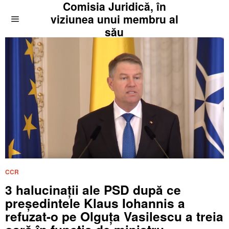
Comisia Juridică, în
viziunea unui membru al
său
CCR
3 halucinații ale PSD după ce
președintele Klaus Iohannis a
refuzat-o pe Olguța Vasilescu a treia