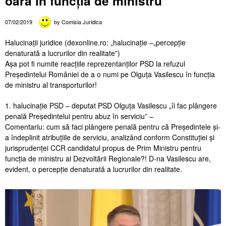
oară în funcția de ministru
07/02/2019
by
Comisia Juridica
Halucinații juridice (dexonline.ro: „halucinație –„percepție
denaturată a lucrurilor din realitate”)
Așa pot fi numite reacțiile reprezentanților PSD la refuzul
Președintelui României de a o numi pe Olguța Vasilescu în funcția
de ministru al transporturilor!
1. halucinație PSD – deputat PSD Olguța Vasilescu „îi fac plângere
penală Președintelui pentru abuz în serviciu” –
Comentariu: cum să faci plângere penală pentru că Președintele și-
a îndeplinit atribuțiile de serviciu, analizând conform Constituției și
jurisprudenței CCR candidatul propus de Prim Ministru pentru
funcția de ministru al Dezvoltării Regionale?! D-na Vasilescu are,
evident, o percepție denaturată a lucrurilor din realitate.