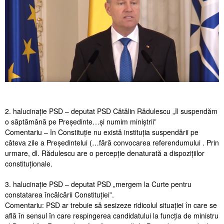
2. halucinație PSD – deputat PSD Cătălin Rădulescu „îl suspendăm
o săptămână pe Președinte…și numim miniștrii”
Comentariu – în Constituție nu există instituția suspendării pe
câteva zile a Președintelui (…fără convocarea referendumului . Prin
urmare, dl. Rădulescu are o percepție denaturată a dispozițiilor
constituționale.
3. halucinație PSD – deputat PSD „mergem la Curte pentru
constatarea încălcării Constituției”.
Comentariu: PSD ar trebuie să sesizeze ridicolul situației în care se
află în sensul în care respingerea candidatului la funcția de ministru