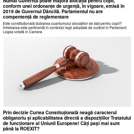
Numai Guvernul poate majora alocația pentru copii,
conform unei ordonanțe de urgență, în vigoare, emisă în
2019 de Guvernul Dăncilă. Parlamentul nu are
compentență de reglementare
Este constituțională dublarea cuantumului alocațiilor de stat pentru copii?
Întrebarea este pertinentă în contextul legii adoptate de curând în Parlament.
Legea votată în Camera
Prin decizie Curtea Constituțională neagă caracterul
obligatoriu și aplicabilitatea directă a dispozițiilor Tratatului
de funcționare al Uniunii Europene! Câți pași mai sunt
până la ROEXIT?