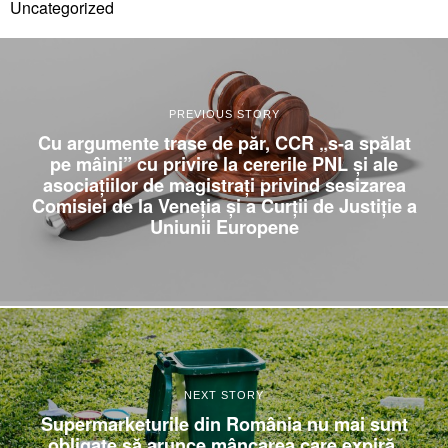
Uncategorized
PREVIOUS STORY
Cu argumente trase de păr, CCR „s-a spălat
pe mâini” cu privire la cererile PNL și ale
asociațiilor de magistrați privind sesizarea
Comisiei de la Veneția și a Curții de Justiție a
Uniunii Europene
NEXT STORY
Supermarketurile din România nu mai sunt
obligate să arunce mâncarea care expiră.