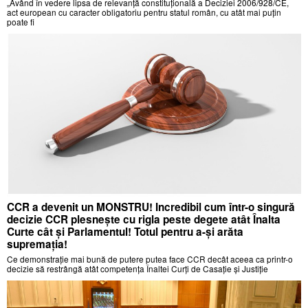
„Având în vedere lipsa de relevanță constituțională a Deciziei 2006/928/CE,
act european cu caracter obligatoriu pentru statul român, cu atât mai puțin
poate fi
CCR a devenit un MONSTRU! Incredibil cum într-o singură
decizie CCR plesnește cu rigla peste degete atât Înalta
Curte cât și Parlamentul! Totul pentru a-și arăta
supremația!
Ce demonstrație mai bună de putere putea face CCR decât aceea ca printr-o
decizie să restrângă atât competența Înaltei Curți de Casație și Justiție