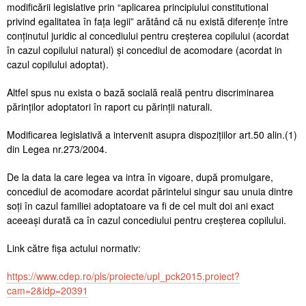
modificării legislative prin “aplicarea principiului constitutional
privind egalitatea în fața legii” arătând că nu există diferențe între
conținutul juridic al concediului pentru creșterea copilului (acordat
în cazul copilului natural) și concediul de acomodare (acordat in
cazul copilului adoptat).
Altfel spus nu exista o bază socială reală pentru discriminarea
părinților adoptatori în raport cu părinții naturali.
Modificarea legislativă a intervenit asupra dispozițiilor art.50 alin.(1)
din Legea nr.273/2004.
De la data la care legea va intra în vigoare, după promulgare,
concediul de acomodare acordat părintelui singur sau unuia dintre
soți în cazul familiei adoptatoare va fi de cel mult doi ani exact
aceeași durată ca în cazul concediului pentru creșterea copilului.
Link către fișa actului normativ:
https://www.cdep.ro/pls/proiecte/upl_pck2015.proiect?
cam=2&idp=20391