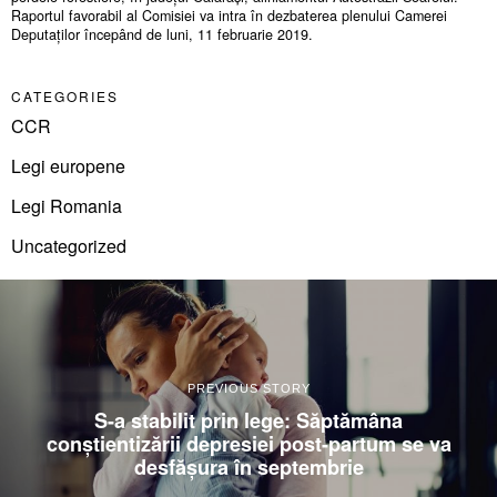
Raportul favorabil al Comisiei va intra în dezbaterea plenului Camerei
Deputaților începând de luni, 11 februarie 2019.
CATEGORIES
CCR
Legi europene
Legi Romania
Uncategorized
PREVIOUS STORY
S-a stabilit prin lege: Săptămâna
conștientizării depresiei post-partum se va
desfășura în septembrie