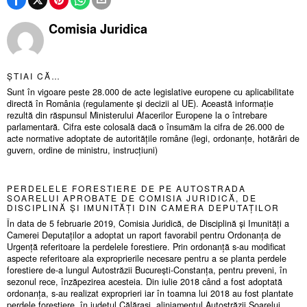
Comisia Juridica
ȘTIAI CĂ…
Sunt în vigoare peste 28.000 de acte legislative europene cu aplicabilitate
directă în România (regulamente și decizii al UE). Această informație
rezultă din răspunsul Ministerului Afacerilor Europene la o întrebare
parlamentară. Cifra este colosală dacă o însumăm la cifra de 26.000 de
acte normative adoptate de autoritățile române (legi, ordonanțe, hotărâri de
guvern, ordine de ministru, instrucțiuni)
PERDELELE FORESTIERE DE PE AUTOSTRADA
SOARELUI APROBATE DE COMISIA JURIDICĂ, DE
DISCIPLINĂ ȘI IMUNITĂȚI DIN CAMERA DEPUTAȚILOR
În data de 5 februarie 2019, Comisia Juridică, de Disciplină și Imunități a
Camerei Deputaților a adoptat un raport favorabil pentru Ordonanța de
Urgență referitoare la perdelele forestiere. Prin ordonanță s-au modificat
aspecte referitoare ala exproprierile necesare pentru a se planta perdele
forestiere de-a lungul Autostrăzii București-Constanța, pentru preveni, în
sezonul rece, înzăpezirea acesteia. Din iulie 2018 când a fost adoptată
ordonanța, s-au realizat exproprieri iar în toamna lui 2018 au fost plantate
perdele forestiere, în județul Călărași, aliniamentul Autostrăzii Soarelui.