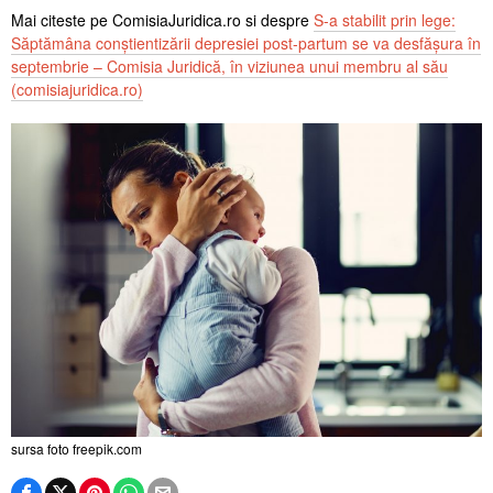
Mai citeste pe ComisiaJuridica.ro si despre
S-a stabilit prin lege:
Săptămâna conștientizării depresiei post-partum se va desfășura în
septembrie – Comisia Juridică, în viziunea unui membru al său
(comisiajuridica.ro)
sursa foto freepik.com