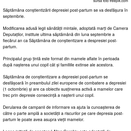
sursa foto freepik.com
Săptămâna conștientizării depresiei post-partum se va desfășura în
septembrie.
Modificarea adusă legii sănătății mintale, adoptată marți de Camera
Deputaților, instituie ultima săptămână din luna septembrie a
fiecărui an ca Săptămâna de conștientizare a despresiei post-
partum.
Principalul grup țintă este format din mamele aflate în perioada
după nașterea unui copil cât și familiile extinse ale acestora.
Săptămâna de conștientizare a depresiei post-partum se
desfășoară în preambulul zilei europene de combatere a depresiei
(1 octombrie) și are ca obiectiv susținerea activă a mamelor care
trec prin depresie consecință a nașterii unui copil.
Derularea de campanii de informare va ajuta la cunoașterea de
către o parte amplă a societății a riscurilor pe care depresia post-
partum le poate avea asupra vieții mamelor.