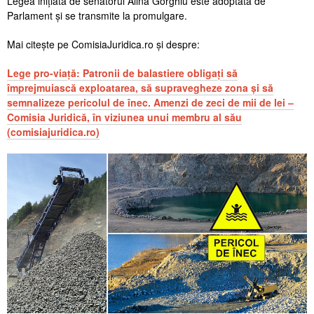
Legea inițiată de senatorul Alina Gorghiu este adoptată de
Parlament și se transmite la promulgare.
Mai citește pe ComisiaJuridica.ro și despre:
Lege pro-viață: Patronii de balastiere obligați să
împrejmuiască exploatarea, să supravegheze zona și să
semnalizeze pericolul de înec. Amenzi de zeci de mii de lei –
Comisia Juridică, în viziunea unui membru al său
(comisiajuridica.ro)