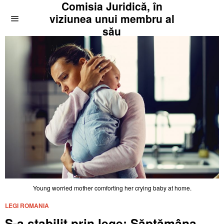
Comisia Juridică, în
viziunea unui membru al
său
Young worried mother comforting her crying baby at home.
LEGI ROMANIA
S-a stabilit prin lege: Săptămâna