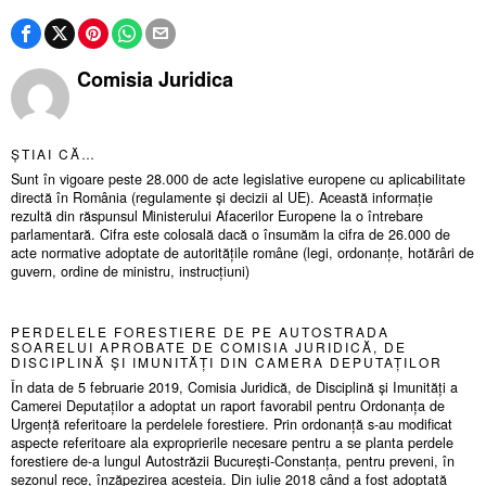
Comisia Juridica
ȘTIAI CĂ…
Sunt în vigoare peste 28.000 de acte legislative europene cu aplicabilitate
directă în România (regulamente și decizii al UE). Această informație
rezultă din răspunsul Ministerului Afacerilor Europene la o întrebare
parlamentară. Cifra este colosală dacă o însumăm la cifra de 26.000 de
acte normative adoptate de autoritățile române (legi, ordonanțe, hotărâri de
guvern, ordine de ministru, instrucțiuni)
PERDELELE FORESTIERE DE PE AUTOSTRADA
SOARELUI APROBATE DE COMISIA JURIDICĂ, DE
DISCIPLINĂ ȘI IMUNITĂȚI DIN CAMERA DEPUTAȚILOR
În data de 5 februarie 2019, Comisia Juridică, de Disciplină și Imunități a
Camerei Deputaților a adoptat un raport favorabil pentru Ordonanța de
Urgență referitoare la perdelele forestiere. Prin ordonanță s-au modificat
aspecte referitoare ala exproprierile necesare pentru a se planta perdele
forestiere de-a lungul Autostrăzii București-Constanța, pentru preveni, în
sezonul rece, înzăpezirea acesteia. Din iulie 2018 când a fost adoptată